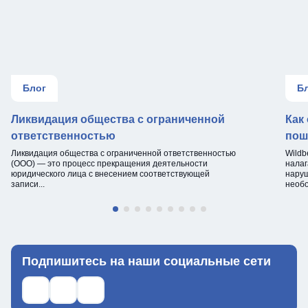
Блог
Б
Ликвидация общества с ограниченной
Как
ответственностью
пош
Ликвидация общества с ограниченной ответственностью
Wildb
(ООО) — это процесс прекращения деятельности
налаг
юридического лица с внесением соответствующей
наруш
записи...
необо
Подпишитесь на наши социальные сети
Ссылка на телеграм
Ссылка на max
Ссылка на ВКонтакте