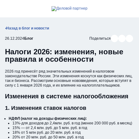
Позвонить
Открыть мобильное меню
Назад в блог и новости
Поделиться в В
Поделиться
Подели
26.12.2024
Блог
Поделиться
Налоги 2026: изменения, новые
правила и особенности
2026 год принесёт ряд значительных изменений в налоговом
законодательстве России. Эти изменения коснутся как физических лиц,
так и бизнеса. Рассмотрим основные нововведения, которые вступят в
силу с 1 января 2026 года, и их влияние на налогоплательщиков.
Изменения в системе налогообложения
1. Изменения ставок налогов
НДФЛ (налог на доходы физических лиц):
13%-для доходов до 2,4млн. руб. в год (менее 200 000 руб. в месяц)
15% — от 2,4 млн. руб. до 5 млн. руб. в год
18% от 5 млн руб. до 20 млн. руб. в год
20% от 20 млн. руб. до 50 млн. руб. в год