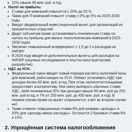
22% свыше 50 млн. руб. в год.
Налог на прибыль:
Ставка для компаний повысится с 20% до 25 %.
Также для IT-компаний повысят ставку с 0% до 5% на 2025-2030
годы.
Введут федеральный инвестиционный вычет для организаций из
приоритетных отраслей.
Дадут субъектам право устанавливать пониженную ставку по
налогу на прибыль для малых технологических компаний в 2025-
2030 годах.
Увеличат повышенный коэффициент с 1,5 до 2 к расходам на
НИОКР
В 2026 году вводятся дополнительные вычеты для расходов на
НИОКР (научные исследования и опытно-конструкторские
разработки).
НДС на УСН:
Федеральный закон вводит новый порядок расчёта налоговой базы
для компаний, работающих на УСН. Обяжут уплачивать НДС при
доходах более 60 млн. руб. в год. При этом, налогоплательщикам
предоставят альтернативу. Они смогу выбирать обычные ставки
НДС, либо пониженные (5% при доходах свыше 60 млн. руб до 250
млн. руб в год, и 7% от 250 млн. руб. до 450 млн. руб. в год). В
первом случае право на вычет сохраняется, а вот во втором случае
нет.
Также отменят повышенные ставки 8% для режима «доходы» и
20% для «доходы минус расходы». Останутся 2 базовые ставки 6%
и 15%.
2. Упрощённая система налогообложения