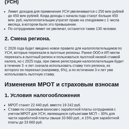
(УСН)
Лимит доходов для применения УСН увеличивается с 250 млн рублей
до 450 млн рублей. Когда доходы с начала года станут больше 450
млн. руб, налогоплательщик утратит право на спецрежим с 1 числа
месяца, в котором было это превышение.
По сотрудникам лимит не увеличат, останется также 130 человек.
2. Смена региона.
С 2026 года будет введено новое правило для налогоплательщиков по
УСН, которые переехали в льготные регионы. Ранее ООО и ИП могли
переехать в льготный регион и пользоваться льготной низкой ставкой
налога, но с 2025 года, при смене регистрации налогоплательщик будет
в течение 3 -х лет сначала использовать ставку того региона, из
которого он переехал (например, 6%), а по истечении 3-х лет уже
использовать льготную ставку.
Изменения МРОТ и страховым взносам
1. Условия налогообложения
МРОТ станет 22 440 руб. вместо 19 242 руб.
Ставки по страховым взносам с заработной платы сотрудников с
учетом МРОТ для УСН, являющихся субъектами МСП – 30% для
части заработной платы свыше 33 660 руб., и 15% для заработной
платы до 33 660 руб.