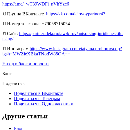
https://t.me/+wT39WDFi_nVhYzc6
📎Группа ВКонтакте
https://vk.com/delovoypartner43
📎Номер телефона: +79058715054
📎Сайт:
https://partner-dela.ru/law/kirov/autsorsing-juridicheskih-
uslug/
📎Инстаграм
https://www.instagram.com/tatyana.prohorova.dp?
igsh=MWZieXBkaTNodW85OA==
Назад в блог и новости
Блог
Поделиться
Поделиться в ВКонтакте
Поделиться в Телеграм
Поделиться в Одноклассники
Другие статьи
Блог